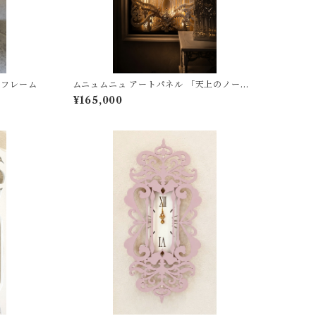
トフレーム
ムニュムニュ アートパネル 「天上のノート
ルダム」
¥165,000