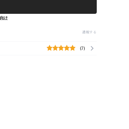
向け
通報する
(7)