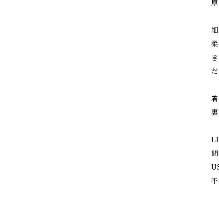
厚
細
柔
き
だ
着
裏
L
間
U
不