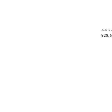
ムニュ
ン 風
¥28,
ー