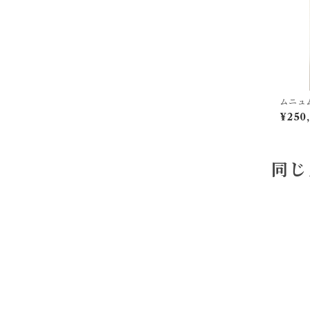
ムニュ
ル 絵画
¥250
同じ