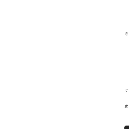
※
サ
素