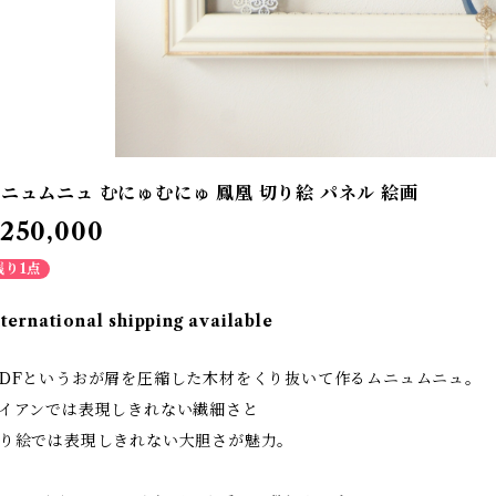
ニュムニュ むにゅむにゅ 鳳凰 切り絵 パネル 絵画
250,000
残り1点
nternational shipping available
DFというおが屑を圧縮した木材をくり抜いて作るムニュムニュ。
イアンでは表現しきれない繊細さと
り絵では表現しきれない大胆さが魅力。