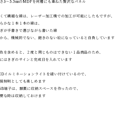
さ3～5.5㎜のMDFを何層にも重ねた贅沢なパネル
くて繊細な線は、レーザー加工機での加工が可能にしたもですが、
らかな１本１本の線は、
ぎが手書きで選びながら書いた線
から、機械的でない、飽きのない絵になっていると自負しています
色を含めると、２度と同じものはできない１品商品のため、
にはきぎのサインと完成日を入れています
EDイルミネーションライトを縫い付けているので、
接照明としても楽しめます
SB端子は、額裏に収納スペースを作ったので、
要な時は収納しておけます