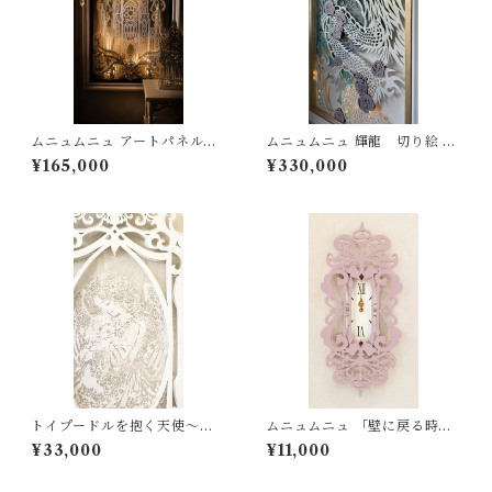
ムニュムニュ アートパネル
ムニュムニュ 輝龍 切り絵 パ
「天上のノートルダム」
ネル 絵画 風景画 間接照明 ラ
¥165,000
¥330,000
イト
トイプードルを抱く天使～白
ムニュムニュ 「壁に戻る時」
い影のムニュムニュフレーム
むにゅむにゅ 掛時計 時計 エレ
¥33,000
¥11,000
ガント アイアン風 コンセント
カバーとおそろい