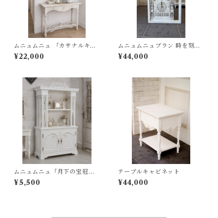
ムニュムニュ 「カサナルキオ
ムニュムニュブラン 時を刻む
ク」掛時計 アートパネル フ
ノートルダム（エグゼクティ
¥22,000
¥44,000
レーム シャビー フレンチシャ
ブタイプ）
ビー
ムニュムニュ「月下の宝冠」 4
テーブルキャビネット
0センチ
¥5,500
¥44,000