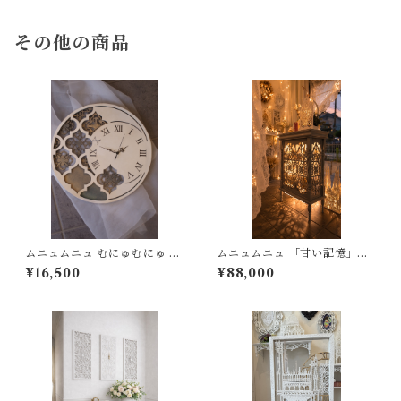
その他の商品
ムニュムニュ むにゅむにゅ 掛
ムニュムニュ 「甘い記憶」ナ
時計 時計 クローク モロッカン
ポレオン シェルフ
¥16,500
¥88,000
シャビー