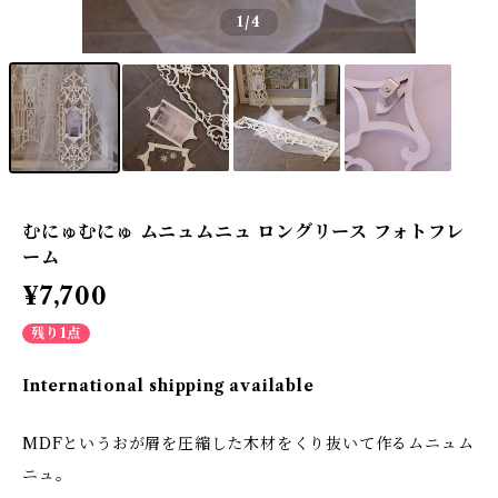
1
/4
むにゅむにゅ ムニュムニュ ロングリース フォトフレ
ーム
¥7,700
残り1点
International shipping available
MDFというおが屑を圧縮した木材をくり抜いて作るムニュム
ニュ。