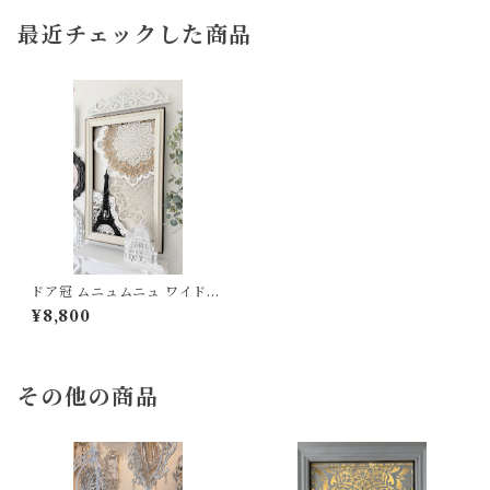
最近チェックした商品
ドア冠 ムニュムニュ ワイド8
00 ウォールステッカー アン
¥8,800
ティーク
その他の商品