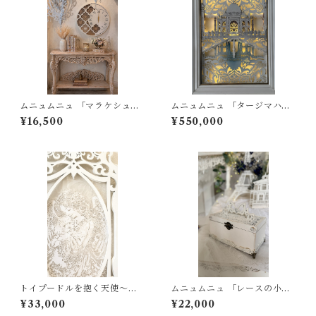
ムニュムニュ 「マラケシュの
ムニュムニュ 「タージマハル
白夜」はんなりピンクのモロ
」切り絵 パネル 絵画 風景画
¥16,500
¥550,000
ッカン掛時計
間接照明 ライト
トイプードルを抱く天使～白
ムニュムニュ 「レースの小箱
い影のムニュムニュフレーム
に託した秘密」 ティッシュケ
¥33,000
¥22,000
ース