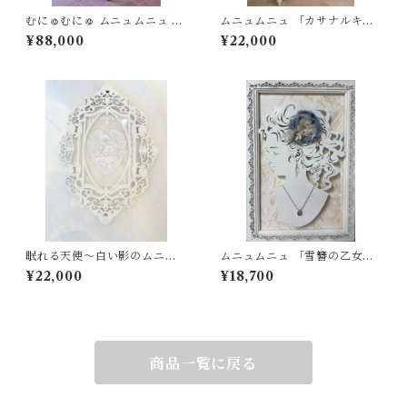
むにゅむにゅ ムニュムニュ コ
ムニュムニュ 「カサナルキオ
ーヒーテーブル テーブル 机 ラ
ク」掛時計 アートパネル フ
¥88,000
¥22,000
イト付き 間接照明 隠し扉 隠し
レーム シャビー フレンチシャ
収納
ビー
眠れる天使～白い影のムニュ
ムニュムニュ 「雪簪の乙女」
ムニュフレーム
ジュエリー パネル フレンチシ
¥22,000
¥18,700
ャビー
商品一覧に戻る