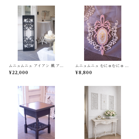
ムニュムニュ アイアン 風 アー
ムニュムニュ むにゅむにゅ 掛
トパネル シャビー フレンチシ
時計 時計 エレガント リボン
¥22,000
¥8,800
ャビー
コンセントカバーとおそろい
ピンク