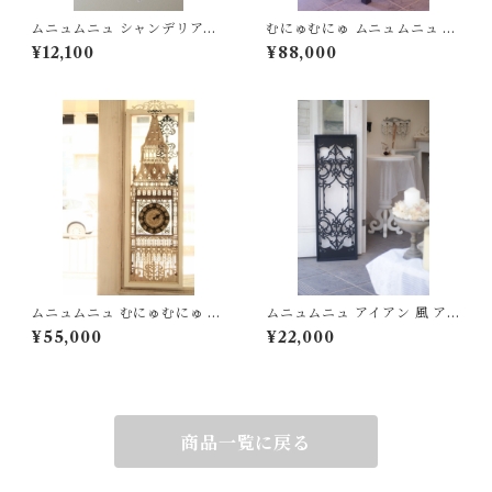
ムニュムニュ シャンデリア
むにゅむにゅ ムニュムニュ コ
「真珠の夢」アイボリー メダ
ーヒーテーブル テーブル 机 ラ
¥12,100
¥88,000
リオン シャビー フレンチシャ
イト付き 間接照明 隠し扉 隠し
ビー
収納
ムニュムニュ むにゅむにゅ 掛
ムニュムニュ アイアン 風 アー
時計 時計 教会 ビックベン 切
トパネル シャビー フレンチシ
¥55,000
¥22,000
り絵 パネル 絵画
ャビー
商品一覧に戻る