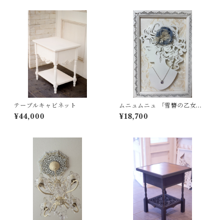
テーブルキャビネット
ムニュムニュ 「雪簪の乙女」
ジュエリー パネル フレンチシ
¥44,000
¥18,700
ャビー