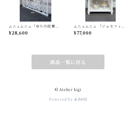
ムニュムニュ「ゆりの紋章の
ムニュムニュ 「ジョセフィー
ワルツ」 アイアン 風 アートパ
ヌのワイングラス」ナポレオ
¥28,600
¥77,000
ネル シャビー フレンチシャビ
ン ワイングラス シェルフ
ー
商品一覧に戻る
© Atelier kigi
Powered by