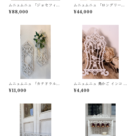
ムニュムニュ 「ジョセフィー
ムニュムニュ 「ロングリース
ヌの恋人」ナポレオン コーナ
の窓辺」アートパネル フレ
¥88,000
¥44,000
ーシェルフ
ーム シャビー フレンチシャビ
ー
ムニュムニュ 「カテドラルヴ
ムニュムニュ 鳥かご インコ シ
ェール」ロングリース 2個セ
ャビー シャビーシック 白 ホワ
¥11,000
¥4,400
ット
イト ウオールデコ