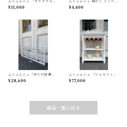
ムニュムニュ 「カテドラルヴ
ムニュムニュ 鳥かご インコ シ
ェール」ロングリース 2個セ
ャビー シャビーシック 白 ホワ
¥11,000
¥4,400
ット
イト ウオールデコ
ムニュムニュ「ゆりの紋章の
ムニュムニュ 「ジョセフィー
ワルツ」 アイアン 風 アートパ
ヌのワイングラス」ナポレオ
¥28,600
¥77,000
ネル シャビー フレンチシャビ
ン ワイングラス シェルフ
ー
商品一覧に戻る