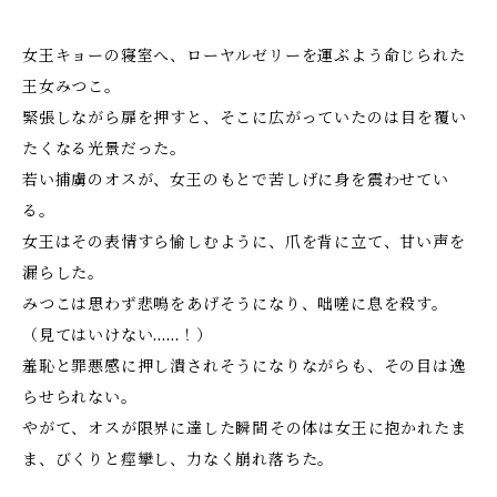
女王キョーの寝室へ、ローヤルゼリーを運ぶよう命じられた
王女みつこ。
緊張しながら扉を押すと、そこに広がっていたのは――目を覆い
たくなる光景だった。
若い捕虜のオスが、女王のもとで苦しげに身を震わせてい
る。
女王はその表情すら愉しむように、爪を背に立て、甘い声を
漏らした。
みつこは思わず悲鳴をあげそうになり、咄嗟に息を殺す。
（見てはいけない……！）
羞恥と罪悪感に押し潰されそうになりながらも、その目は逸
らせられない。
やがて、オスが限界に達した瞬間――その体は女王に抱かれたま
ま、びくりと痙攣し、力なく崩れ落ちた。