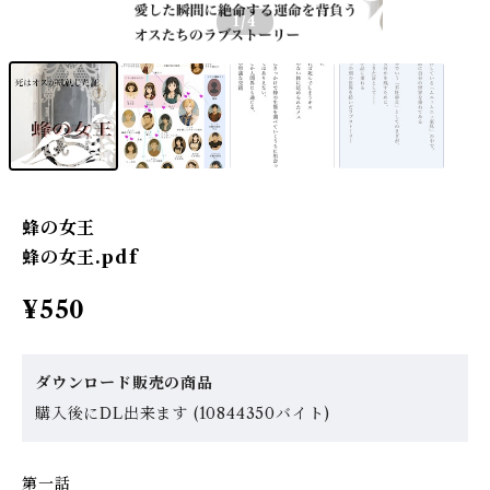
1
/4
蜂の女王
蜂の女王.pdf
¥550
ダウンロード販売の商品
購入後にDL出来ます (10844350バイト)
第一話