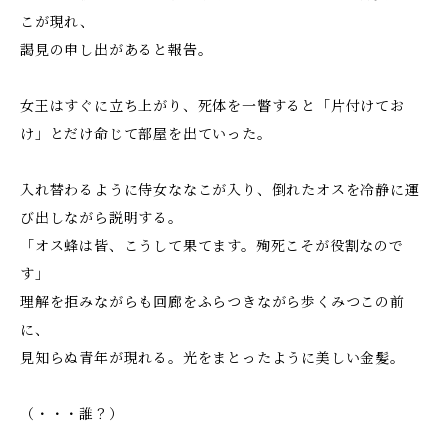
こが現れ、
謁見の申し出があると報告。
女王はすぐに立ち上がり、死体を一瞥すると「片付けてお
け」とだけ命じて部屋を出ていった。
入れ替わるように侍女ななこが入り、倒れたオスを冷静に運
び出しながら説明する。
「オス蜂は皆、こうして果てます。殉死こそが役割なので
す」
理解を拒みながらも回廊をふらつきながら歩くみつこの前
に、
見知らぬ青年が現れる。光をまとったように美しい金髪。
（・・・誰？）