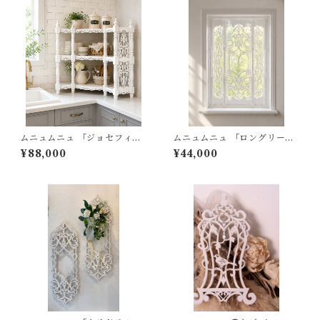
ムニュムニュ 「ジョセフィー
ムニュムニュ 「ロングリース
ヌの恋人」ナポレオン コーナ
の窓辺」アートパネル フレ
¥88,000
¥44,000
ーシェルフ
ーム シャビー フレンチシャビ
ー