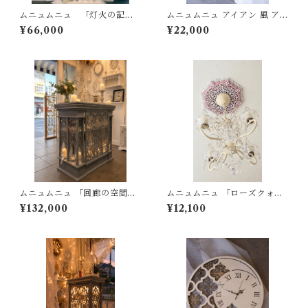
ムニュムニュ 「灯火の記
ムニュムニュ アイアン 風 アー
憶」 マントルピース
トパネル シャビー フレンチシ
¥66,000
¥22,000
ャビー
ムニュムニュ 「回廊の空間」
ムニュムニュ 「ローズクォー
ナポレオン シェルフ 本棚 キャ
ツの夢」シャンデリア ピン
¥132,000
¥12,100
ビネット
ク メダリオン シャビー フレ
ンチシャビー