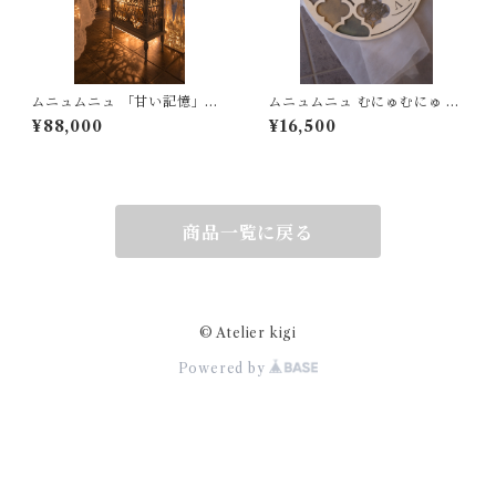
ムニュムニュ 「甘い記憶」ナ
ムニュムニュ むにゅむにゅ 掛
ポレオン シェルフ
時計 時計 クローク モロッカン
¥88,000
¥16,500
シャビー
商品一覧に戻る
© Atelier kigi
Powered by