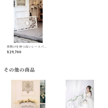
夜明けを待つ白いレースパネ
ル
¥29,700
その他の商品