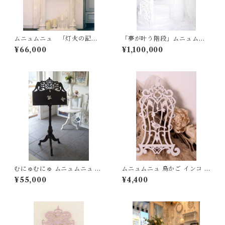
ムニュムニュ 「灯火の記
「夢が叶う階段」ムニュムニ
憶」 マントルピース
ュ 螺旋階段 撮影用 什
¥66,000
¥1,100,000
器
むにゅむにゅ ムニュムニュ 押
ムニュムニュ 鳥かご インコ シ
さえ付き 譜面台 譜面立 エレガ
ャビー シャビーシック 白 ホワ
¥55,000
¥4,400
ント シャビー シャビーシック
イト ウオールデコ
クラシック アンティーク