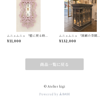
ムニュムニュ 「壁に戻る時」
ムニュムニュ 「回廊の空間」
むにゅむにゅ 掛時計 時計 エレ
ナポレオン シェルフ 本棚 キャ
¥11,000
¥132,000
ガント アイアン風 コンセント
ビネット
カバーとおそろい
商品一覧に戻る
© Atelier kigi
Powered by