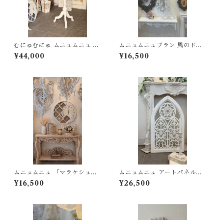
むにゅむにゅ ムニュムニュ 譜
ムニュムニュブラン 風のドレ
面縦 エレガント シャビー シャ
ープに包まれて wide６００×
¥44,000
¥16,500
ビーシック クラシック アンテ
D２００
ィーク
ムニュムニュ 「マラケシュの
ムニュムニュ アートパネル
白夜」はんなりピンクのモロ
「教会窓」シャビー シャビー
¥16,500
¥26,500
ッカン掛時計
シック むにゅむにゅ