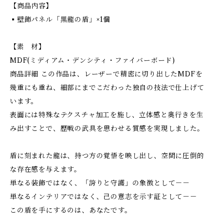
【商品内容】
▪壁飾パネル「黒龍の盾」×1個
【素 材】
MDF(ミディアム・デンシティ・ファイバーボード)
商品詳細 この作品は、レーザーで精密に切り出したMDFを
幾重にも重ね、細部にまでこだわった独自の技法で仕上げて
います。
表面には特殊なテクスチャ加工を施し、立体感と奥行きを生
み出すことで、歴戦の武具を思わせる質感を実現しました。
盾に刻まれた龍は、持つ方の覚悟を映し出し、空間に圧倒的
な存在感を与えます。
単なる装飾ではなく、「誇りと守護」の象徴として－－
単なるインテリアではなく、己の意志を示す証として－－
この盾を手にするのは、あなたです。