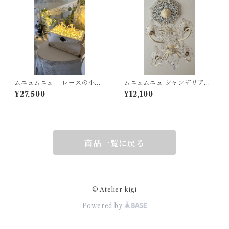
ムニュムニュ 「レースの小箱
ムニュムニュ シャンデリア
に灯した秘密」LEDライト テ
「真珠の夢」アイボリー メダ
¥27,500
¥12,100
ィッシュケース
リオン シャビー フレンチシャ
ビー
商品一覧に戻る
© Atelier kigi
Powered by