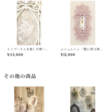
トイプードルを抱く天使～白
ムニュムニュ 「壁に戻る時」
い影のムニュムニュフレーム
むにゅむにゅ 掛時計 時計 エレ
¥33,000
¥11,000
ガント アイアン風 コンセント
カバーとおそろい
その他の商品