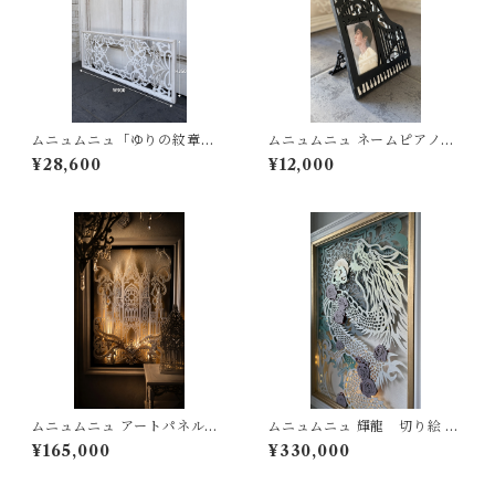
ムニュムニュ「ゆりの紋章の
ムニュムニュ ネームピアノフ
ワルツ」 アイアン 風 アートパ
ォトフレーム
¥28,600
¥12,000
ネル シャビー フレンチシャビ
ー
ムニュムニュ アートパネル
ムニュムニュ 輝龍 切り絵 パ
「天上のノートルダム」
ネル 絵画 風景画 間接照明 ラ
¥165,000
¥330,000
イト